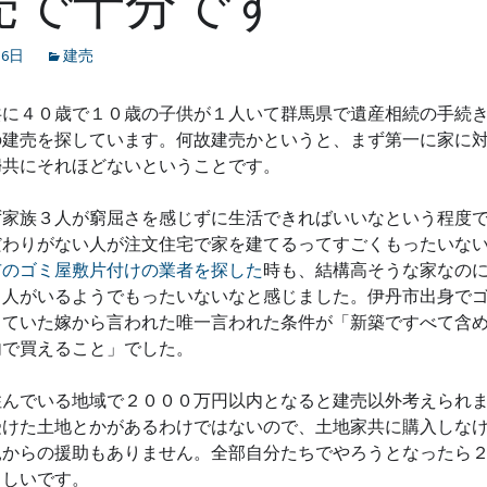
売で十分です
月6日
建売
共に４０歳で１０歳の子供が１人いて群馬県で遺産相続の手続
の建売を探しています。何故建売かというと、まず第一に家に
婦共にそれほどないということです。
ず家族３人が窮屈さを感じずに生活できればいいなという程度
だわりがない人が注文住宅で家を建てるってすごくもったいな
市のゴミ屋敷片付けの業者を探した
時も、結構高そうな家なの
る人がいるようでもったいないなと感じました。伊丹市出身で
していた嫁から言われた唯一言われた条件が「新築ですべて含
内で買えること」でした。
住んでいる地域で２０００万円以内となると建売以外考えられ
受けた土地とかがあるわけではないので、土地家共に購入しな
親からの援助もありません。全部自分たちでやろうとなったら
らしいです。