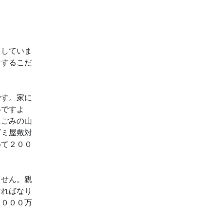
きしていま
対するこだ
です。家に
いですよ
にごみの山
ゴミ屋敷対
めて２００
ません。親
ければなり
２０００万