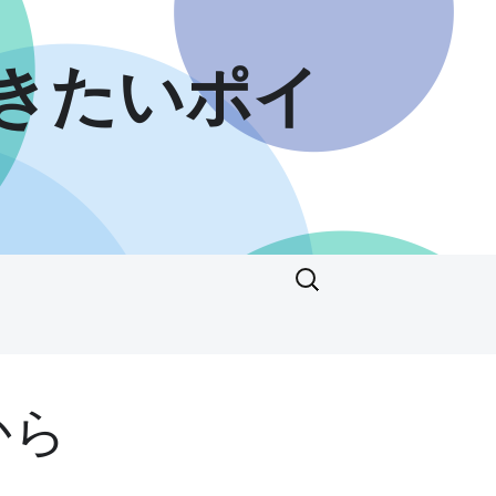
きたいポイ
検
索:
から