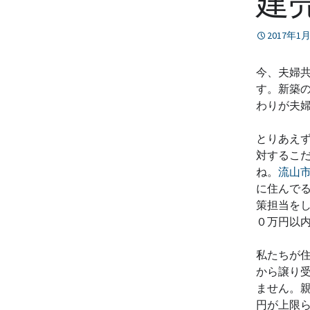
建
プ
2017年1
今、夫婦
す。新築
わりが夫
とりあえ
対するこ
ね。
流山
に住んで
策担当を
０万円以
私たちが
から譲り
ません。
円が上限