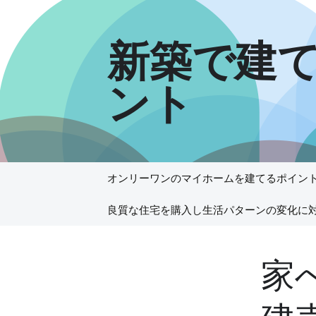
新築で建
ント
コ
オンリーワンのマイホームを建てるポイン
ン
テ
良質な住宅を購入し生活パターンの変化に
ン
ツ
へ
家
ス
キ
ッ