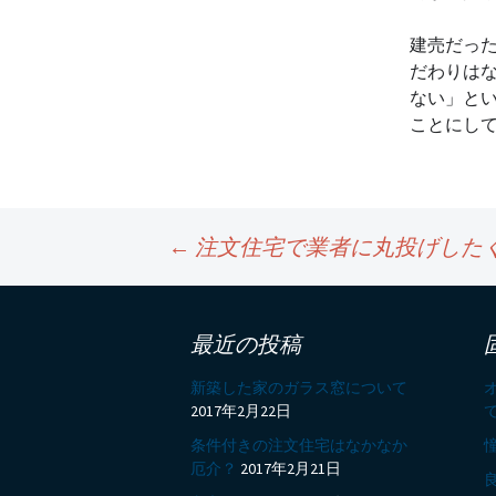
建売だっ
だわりは
ない」と
ことにし
←
注文住宅で業者に丸投げした
投
最近の投稿
稿
新築した家のガラス窓について
2017年2月22日
ナ
条件付きの注文住宅はなかなか
厄介？
2017年2月21日