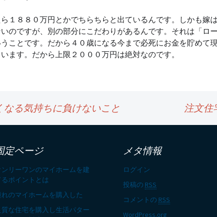
たら１８８０万円とかでちらちらと出ているんです。しかも嫁
ないのですが、別の部分にこだわりがあるんです。それは「ロ
いうことです。だから４０歳になる今まで必死にお金を貯めて
ています。だから上限２０００万円は絶対なのです。
くなる気持ちに負けないこと
注文住
固定ページ
メタ情報
オンリーワンのマイホームを建
ログイン
てるポイントとは
投稿の
RSS
憧れのマイホームを購入した
コメントの
RSS
良質な住宅を購入し生活パター
WordPress.org