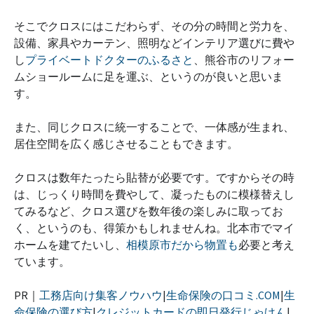
そこでクロスにはこだわらず、その分の時間と労力を、
設備、家具やカーテン、照明などインテリア選びに費や
し
プライベートドクターのふるさと
、熊谷市のリフォー
ムショールームに足を運ぶ、というのが良いと思いま
す。
また、同じクロスに統一することで、一体感が生まれ、
居住空間を広く感じさせることもできます。
クロスは数年たったら貼替が必要です。ですからその時
は、じっくり時間を費やして、凝ったものに模様替えし
てみるなど、クロス選びを数年後の楽しみに取ってお
く、というのも、得策かもしれませんね。北本市でマイ
ホームを建てたいし、
相模原市だから物置も
必要と考え
ています。
PR｜
工務店向け集客ノウハウ
|
生命保険の口コミ.COM
|
生
命保険の選び方
|
クレジットカードの即日発行じゃけん
|