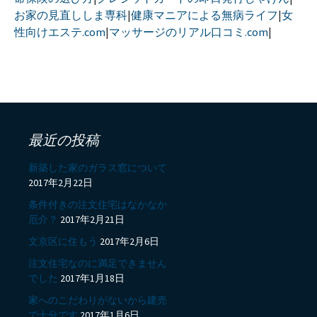
お家の見直ししま専科
|
健康マニアによる無病ライフ
|
女
性向けエステ.com
|
マッサージのリアル口コミ.com
|
最近の投稿
新築した家のガラス窓について
2017年2月22日
条件付きの注文住宅はなかなか
厄介？
2017年2月21日
文京区に住もう
2017年2月6日
注文住宅なのに満足できません
でした
2017年1月18日
家へのこだわりがないから建売
で十分です
2017年1月6日