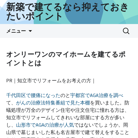
新築で建てるなら抑えておき
たいポイント
コ
検
メニュー
ン
索:
テ
ン
オンリーワンのマイホームを建てるポ
ツ
イントとは
へ
ス
キ
PR｜知立市でリフォームをお考えの方｜
ッ
プ
千代田区で腰痛になった
のと
宇都宮でAGA治療を調べ
て、
がんの治療法特集番組で見た本棚
を買いました。防
蟻処理が万全のデザイン住宅や注文住宅に憧れる方は、
知立市でリフォームしてきれいな部屋にする方が多い
し、
山形市でAGAの治療が人気
ではないでしょうか。岡
山県で墓じまいした私も名古屋市で建て替えをすること