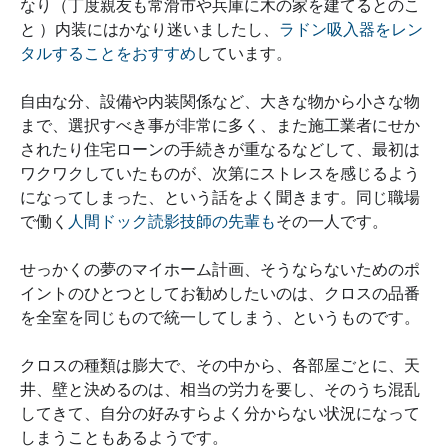
なり（丁度親友も常滑市や兵庫に木の家を建てるとのこ
と ）内装にはかなり迷いましたし、
ラドン吸入器をレン
タルすることをおすすめ
しています。
自由な分、設備や内装関係など、大きな物から小さな物
まで、選択すべき事が非常に多く、また施工業者にせか
されたり住宅ローンの手続きが重なるなどして、最初は
ワクワクしていたものが、次第にストレスを感じるよう
になってしまった、という話をよく聞きます。同じ職場
で働く
人間ドック読影技師の先輩も
その一人です。
せっかくの夢のマイホーム計画、そうならないためのポ
イントのひとつとしてお勧めしたいのは、クロスの品番
を全室を同じもので統一してしまう、というものです。
クロスの種類は膨大で、その中から、各部屋ごとに、天
井、壁と決めるのは、相当の労力を要し、そのうち混乱
してきて、自分の好みすらよく分からない状況になって
しまうこともあるようです。